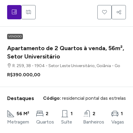
VENDIDO
Apartamento de 2 Quartos à venda, 56m²,
Setor Universitário
R. 259, 38 - 1904 - Setor Leste Universitário, Goiânia - Go
R$390.000,00
Destaques
Código:
residencial pontal das estrelas
56 M²
2
1
2
1
Metragem
Quartos
Suíte
Banheiros
Vagas