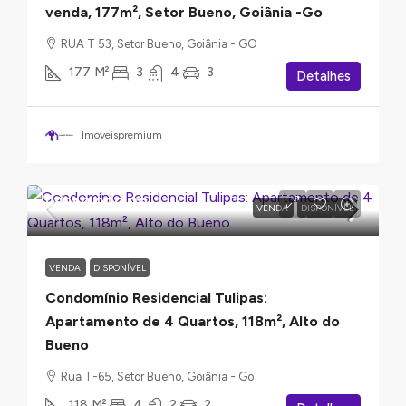
venda, 177m², Setor Bueno, Goiânia -Go
RUA T 53, Setor Bueno, Goiânia - GO
177
M²
3
4
3
Detalhes
Imoveispremium
R$540.000,00
VENDA
DISPONÍVEL
VENDA
DISPONÍVEL
Condomínio Residencial Tulipas:
Apartamento de 4 Quartos, 118m², Alto do
Bueno
Rua T-65, Setor Bueno, Goiânia - Go
118
M²
4
2
2