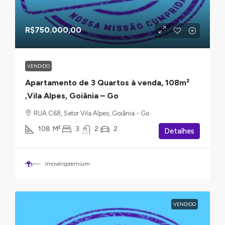
R$750.000,00
VENDIDO
Apartamento de 3 Quartos à venda, 108m²
,Vila Alpes, Goiânia – Go
RUA C68, Setor Vila Alpes, Goiânia - Go
108
M²
3
2
2
Detalhes
Imoveispremium
VENDIDO