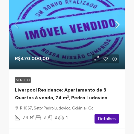
R$470.000,00
VENDIDO
Liverpool Residence: Apartamento de 3
Quartos à venda, 74 m², Pedro Ludovico
R.1067, Setor Pedro Ludovico, Goiânia- Go
74
M²
3
2
1
Detalhes