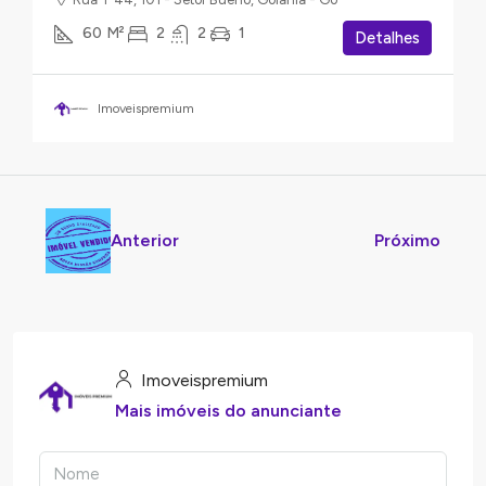
60
M²
2
2
1
Detalhes
Imoveispremium
Anterior
Próximo
Imoveispremium
Mais imóveis do anunciante