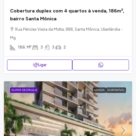
Cobertura duplex com 4 quartos à venda, 186m²,
bairro Santa Mônica
Rua Péricles Vieira da Motta, 888, Santa Mônica, Uberlândia -
Mg
186
M²
3
3
2
Ligar
SUPER DESTAQUE
VENDA
DISPONÍVEL