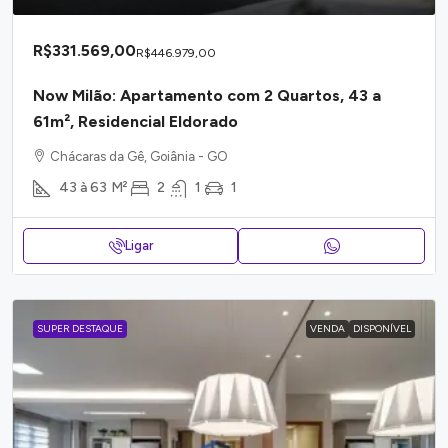
R$331.569,00
R$446.979,00
Now Milão: Apartamento com 2 Quartos, 43 a
61m², Residencial Eldorado
Chácaras da Gê, Goiânia - GO
43 à 63
M²
2
1
1
Ligar
SUPER DESTAQUE
VENDA
DISPONÍVEL