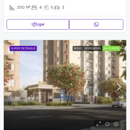
200
M²
4
5
3
Ligar
SUPER DESTAQUE
NOVO
DISPONÍVEL
NA PLANTA