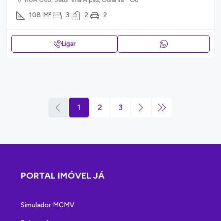
108
M²
3
2
2
Ligar
1
2
3
PORTAL IMÓVEL JÁ
Simulador MCMV