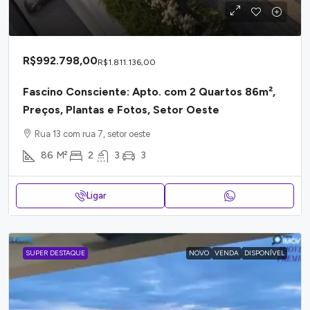
R$992.798,00
R$1.811.136,00
Fascino Consciente: Apto. com 2 Quartos 86m²,
Preços, Plantas e Fotos, Setor Oeste
Rua 13 com rua 7, setor oeste
86
M²
2
3
3
Ligar
SUPER DESTAQUE
NOVO
VENDA
DISPONÍVEL