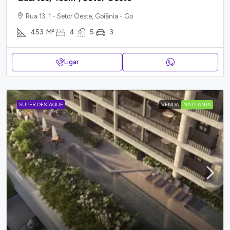
Rua 13, 1 - Setor Oeste, Goiânia - Go
453
M²
4
5
3
Ligar
SUPER DESTAQUE
VENDA
NA PLANTA