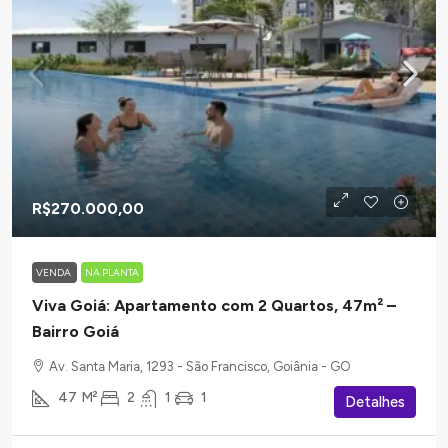
R$270.000,00
VENDA
NA PLANTA
Viva Goiá: Apartamento com 2 Quartos, 47m² –
Bairro Goiá
Av. Santa Maria, 1293 - São Francisco, Goiânia - GO
47
M²
2
1
1
Detalhes