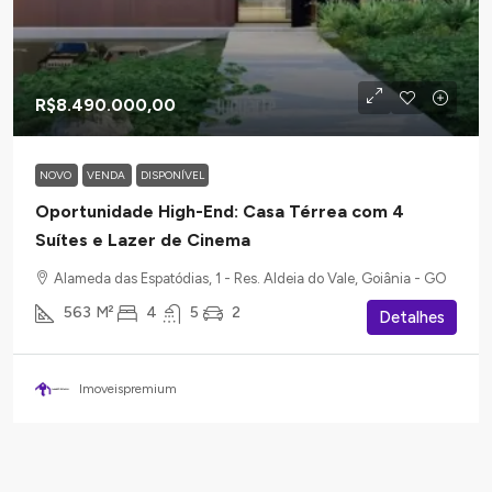
R$8.490.000,00
NOVO
VENDA
DISPONÍVEL
Oportunidade High-End: Casa Térrea com 4
Suítes e Lazer de Cinema
Alameda das Espatódias, 1 - Res. Aldeia do Vale, Goiânia - GO
563
M²
4
5
2
Detalhes
Imoveispremium