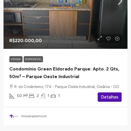
R$220.000,00
VENDA
DISPONÍVEL
Condomínio Green Eldorado Parque: Apto. 2 Qts,
50m² – Parque Oeste Industrial
R. do Crisântemo, 174 - Parque Oeste Industrial, Goiânia - GO
50
M²
2
1
1
Detalhes
Imoveispremium