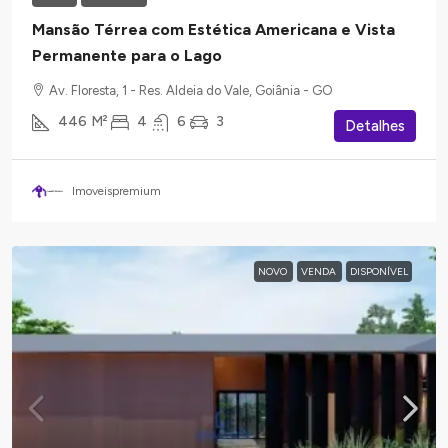
Mansão Térrea com Estética Americana e Vista
Permanente para o Lago
Av. Floresta, 1 - Res. Aldeia do Vale, Goiânia - GO
446
M²
4
6
3
Detalhes
Imoveispremium
NOVO
VENDA
DISPONÍVEL