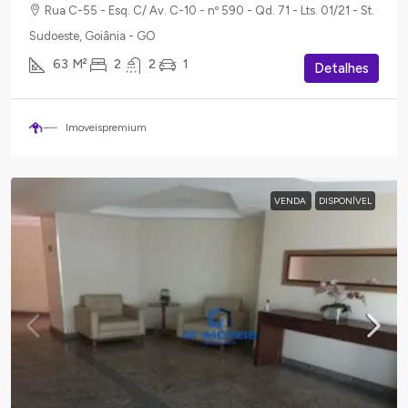
Rua C-55 - Esq. C/ Av. C-10 - nº 590 - Qd. 71 - Lts. 01/21 - St.
Sudoeste, Goiânia - GO
63
M²
2
2
1
Detalhes
Imoveispremium
VENDA
DISPONÍVEL