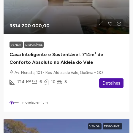
R$14.200.000,00
VENDA
DISPONÍVEL
Casa Inteligente e Sustentável: 714m² de
Conforto Absoluto no Aldeia do Vale
Av. Floresta, 101 - Res. Aldeia do Vale, Goiânia - GO
714
M²
6
10
8
Detalhes
Imoveispremium
VENDA
DISPONÍVEL