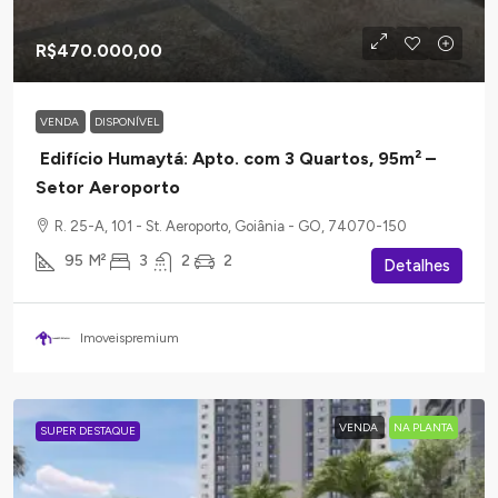
R$470.000,00
VENDA
DISPONÍVEL
Edifício Humaytá: Apto. com 3 Quartos, 95m² –
Setor Aeroporto
R. 25-A, 101 - St. Aeroporto, Goiânia - GO, 74070-150
95
M²
3
2
2
Detalhes
Imoveispremium
VENDA
NA PLANTA
SUPER DESTAQUE