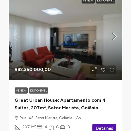
VENDA
DISPONÍVEL
R$2.350.000,00
VENDA
DISPONÍVEL
Great Urban House: Apartamento com 4
Suítes, 207m², Setor Marista, Goiânia
Rua 148, Setor Marista, Goiânia - Go
207
M²
4
6
3
Detalhes