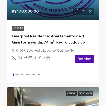
R$470.000,00
VENDIDO
Liverpool Residence: Apartamento de 3
Quartos à venda, 74 m², Pedro Ludovico
R.1067, Setor Pedro Ludovico, Goiânia- Go
74
M²
3
2
1
Detalhes
Imoveispremium
VENDA
DISPONÍVEL