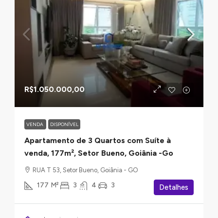
R$1.050.000,00
VENDA
DISPONÍVEL
Apartamento de 3 Quartos com Suíte à
venda, 177m², Setor Bueno, Goiânia -Go
RUA T 53, Setor Bueno, Goiânia - GO
177
M²
3
4
3
Detalhes