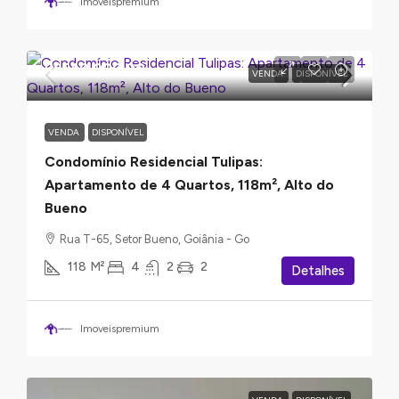
Imoveispremium
R$540.000,00
VENDA
DISPONÍVEL
VENDA
DISPONÍVEL
Condomínio Residencial Tulipas:
Apartamento de 4 Quartos, 118m², Alto do
Bueno
Rua T-65, Setor Bueno, Goiânia - Go
118
M²
4
2
2
Detalhes
Imoveispremium