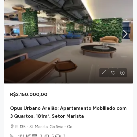
R$2.150.000,00
Opus Urbano Areião: Apartamento Mobiliado com
3 Quartos, 181m², Setor Marista
R. 135 - St. Marista, Goiânia - Go
181
M²
3
5
3