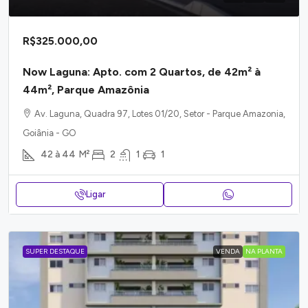
R$325.000,00
Now Laguna: Apto. com 2 Quartos, de 42m² à
44m², Parque Amazônia
Av. Laguna, Quadra 97, Lotes 01/20, Setor - Parque Amazonia,
Goiânia - GO
42 à 44
M²
2
1
1
Ligar
SUPER DESTAQUE
VENDA
NA PLANTA