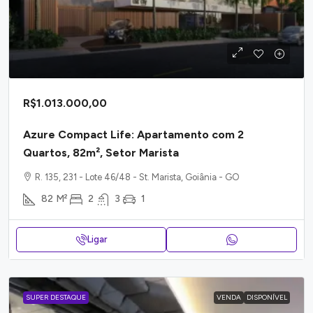
R$1.013.000,00
Azure Compact Life: Apartamento com 2
Quartos, 82m², Setor Marista
R. 135, 231 - Lote 46/48 - St. Marista, Goiânia - GO
82
M²
2
3
1
Ligar
SUPER DESTAQUE
VENDA
DISPONÍVEL