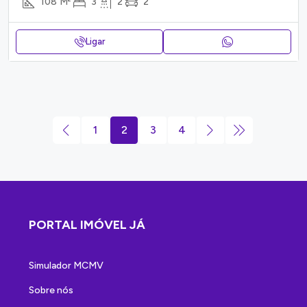
108
M²
3
2
2
Ligar
1
2
3
4
PORTAL IMÓVEL JÁ
Simulador MCMV
Sobre nós