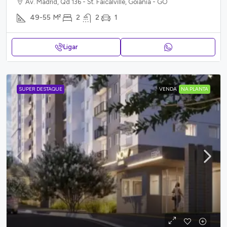
Av. Madrid, Qd 136 - St. Faicalville, Goiânia - GO
49-55
M²
2
2
1
Ligar
SUPER DESTAQUE
VENDA
NA PLANTA