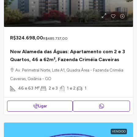
R$324.698,00
R$485.737,00
Now Alameda das Águas: Apartamento com 2 e 3
Quartos, 46 a 62m², Fazenda Criméia Caveiras
Av. Perimetral Norte, Lote A1, Quadra Área - Fazenda Criméia
Caveiras, Goiânia - GO
46 e 63
M²
2 e 3
1 e 2
1
Ligar
VENDIDO