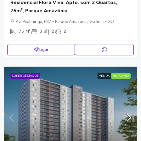
Residencial Flora Viva: Apto. com 3 Quartos,
75m², Parque Amazônia
Av. Piratininga, 687 - Parque Amazonia, Goiânia - GO
75
M²
3
2
2
Ligar
SUPER DESTAQUE
VENDA
NA PLANTA