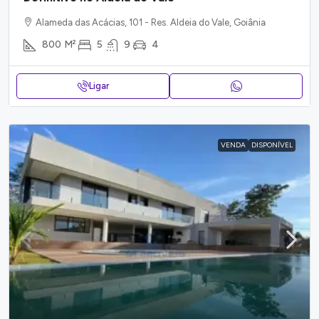
Alameda das Acácias, 101 - Res. Aldeia do Vale, Goiânia
800
M²
5
9
4
Ligar
VENDA
DISPONÍVEL