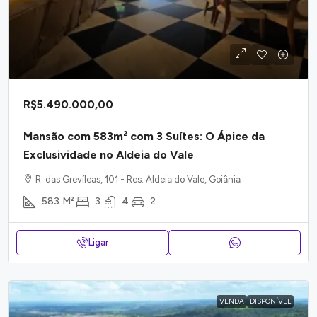
R$5.490.000,00
Mansão com 583m² com 3 Suítes: O Ápice da
Exclusividade no Aldeia do Vale
R. das Grevíleas, 101 - Res. Aldeia do Vale, Goiânia
583
M²
3
4
2
Ligar
VENDA
DISPONÍVEL