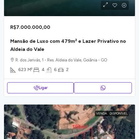
R$7.000.000,00
Mansão de Luxo com 479m² e Lazer Privativo no
Aldeia do Vale
R. dos Jerivás, 1 - Res. Aldeia do Vale, Goiânia - GO
623
M²
4
6
2
Ligar
VENDA
DISPONÍVEL