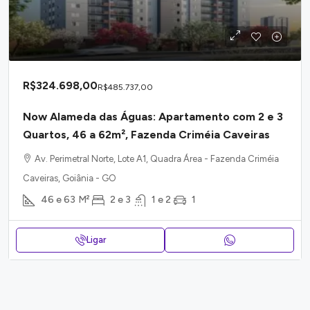
R$324.698,00
R$485.737,00
Now Alameda das Águas: Apartamento com 2 e 3
Quartos, 46 a 62m², Fazenda Criméia Caveiras
Av. Perimetral Norte, Lote A1, Quadra Área - Fazenda Criméia
Caveiras, Goiânia - GO
46 e 63
M²
2 e 3
1 e 2
1
Ligar