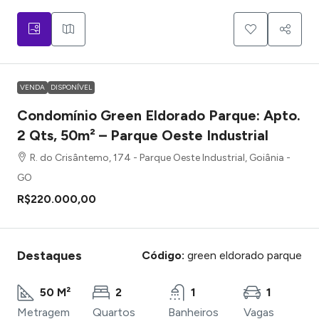
VENDA
DISPONÍVEL
Condomínio Green Eldorado Parque: Apto.
2 Qts, 50m² – Parque Oeste Industrial
R. do Crisântemo, 174 - Parque Oeste Industrial, Goiânia -
GO
R$220.000,00
Destaques
Código:
green eldorado parque
50 M²
2
1
1
Metragem
Quartos
Banheiros
Vagas