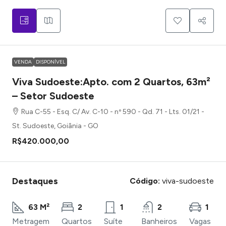
VENDA
DISPONÍVEL
Viva Sudoeste:Apto. com 2 Quartos, 63m²
– Setor Sudoeste
Rua C-55 - Esq. C/ Av. C-10 - nº 590 - Qd. 71 - Lts. 01/21 -
St. Sudoeste, Goiânia - GO
R$420.000,00
Destaques
Código:
viva-sudoeste
63 M²
2
1
2
1
Metragem
Quartos
Suíte
Banheiros
Vagas