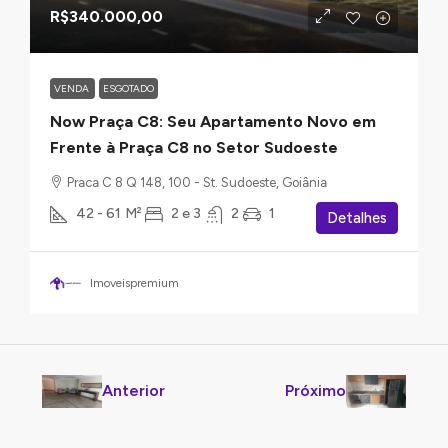
R$340.000,00
VENDA
ESGOTADO
Now Praça C8: Seu Apartamento Novo em
Frente à Praça C8 no Setor Sudoeste
Praca C 8 Q 148, 100 - St. Sudoeste, Goiânia
42 - 61
M²
2 e 3
2
1
Detalhes
Imoveispremium
Anterior
Próximo