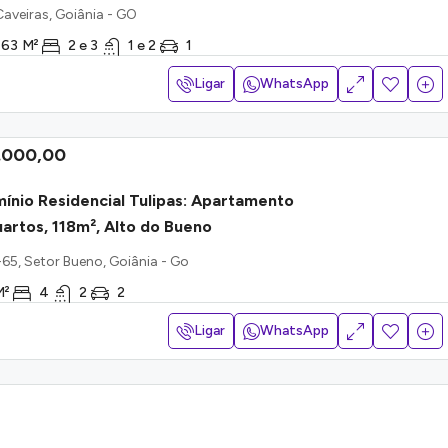
Caveiras, Goiânia - GO
 63
M²
2 e 3
1 e 2
1
Ligar
WhatsApp
.000,00
nio Residencial Tulipas: Apartamento
artos, 118m², Alto do Bueno
65, Setor Bueno, Goiânia - Go
M²
4
2
2
Ligar
WhatsApp