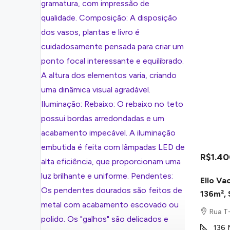
R$1.4
Ello Va
136m²,
Rua T-
136