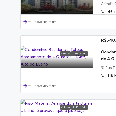
Criméia 
46 e
Imoveispremium
R$540
Condomí
VENDA
DISPONÍVEL
de 4 Qu
Rua T-
118
Imoveispremium
VENDA
DISPONÍVEL