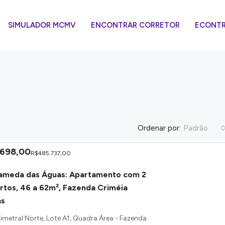
SIMULADOR MCMV
ENCONTRAR CORRETOR
ECONTRA
Ordenar por:
Padrão
.698,00
R$485.737,00
ameda das Águas: Apartamento com 2
rtos, 46 a 62m², Fazenda Criméia
as
rimetral Norte, Lote A1, Quadra Área - Fazenda