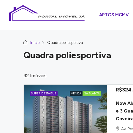
APTOS MCMV
Início
Quadra poliesportiva
Quadra poliesportiva
32 Imóveis
R$324
SUPER DESTAQUE
VENDA
NA PLANTA
Now Al
e 3 Qua
Caveir
Av. Pe