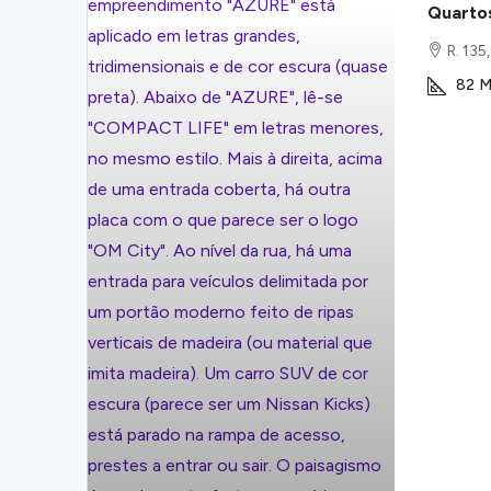
Quartos
R. 135
82
M