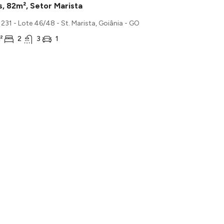
, 82m², Setor Marista
, 231 - Lote 46/48 - St. Marista, Goiânia - GO
²
2
3
1