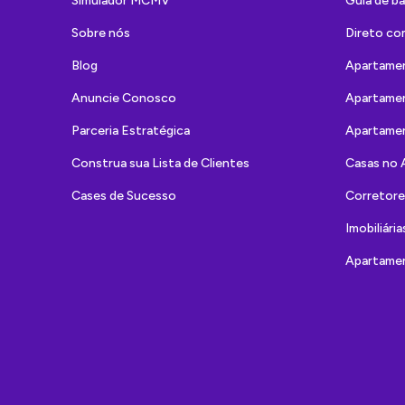
Simulador MCMV
Guia de ba
Sobre nós
Direto co
Blog
Apartame
Anuncie Conosco
Apartamen
Parceria Estratégica
Apartame
Construa sua Lista de Clientes
Casas no 
Cases de Sucesso
Corretore
Imobiliári
Apartamen