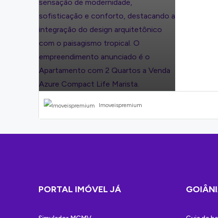
Imoveispremium
PORTAL IMÓVEL JÁ
GOIÂNI