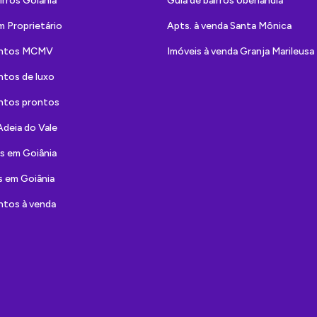
irros Goiânia
Guia de bairros Uberlândia
m Proprietário
Apts. à venda Santa Mônica
ntos MCMV
Imóveis à venda Granja Marileusa
tos de luxo
ntos prontos
Adeia do Vale
s em Goiânia
as em Goiânia
tos à venda