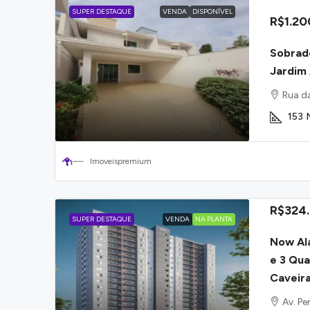
SUPER DESTAQUE
VENDA
DISPONÍVEL
R$1.20
Sobrado
Jardim 
Rua da
153
Imoveispremium
R$324
SUPER DESTAQUE
VENDA
NA PLANTA
Now Al
e 3 Qua
Caveir
Av. Pe