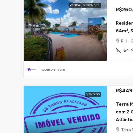
VENDA
DISPONÍVEL
R$260
Residen
64m², S
R. 1 -
64
M
Imoveispremium
R$449
VENDIDO
Terra 
com 2 Q
Atlânti
Terra 