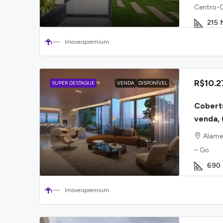
Centro-O
215
Imoveispremium
R$10.2
SUPER DESTAQUE
VENDA
DISPONÍVEL
Cobert
venda, 
Alamed
– Go
690
Imoveispremium