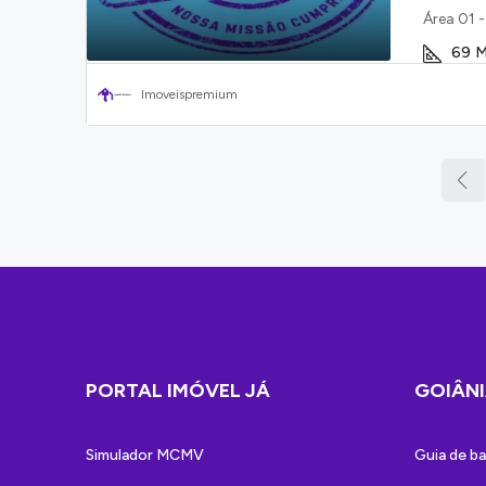
Área 01 
69
M
Imoveispremium
PORTAL IMÓVEL JÁ
GOIÂNI
Simulador MCMV
Guia de ba