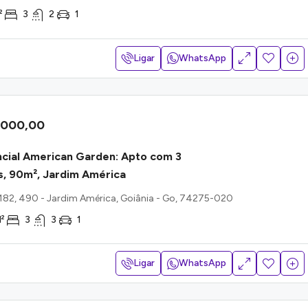
²
3
2
1
Ligar
WhatsApp
.000,00
cial American Garden: Apto com 3
s, 90m², Jardim América
-182, 490 - Jardim América, Goiânia - Go, 74275-020
²
3
3
1
Ligar
WhatsApp