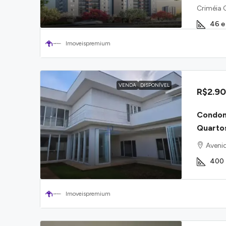
Criméia 
46 e
Imoveispremium
VENDA
DISPONÍVEL
R$2.9
Condom
Quartos
Avenid
400
Imoveispremium