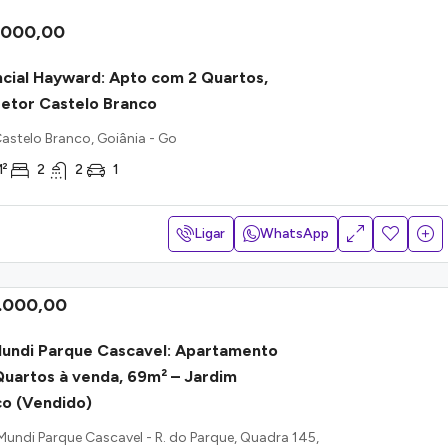
.000,00
cial Hayward: Apto com 2 Quartos,
etor Castelo Branco
 Castelo Branco, Goiânia - Go
²
2
2
1
Ligar
WhatsApp
.000,00
Mundi Parque Cascavel: Apartamento
uartos à venda, 69m² – Jardim
co (Vendido)
Mundi Parque Cascavel - R. do Parque, Quadra 145,