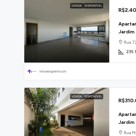
VENDA
DISPONÍVEL
R$2.40
Aparta
Jardim 
Rua 72
235
Imoveispremium
VENDA
DISPONÍVEL
R$310
Aparta
Jardim 
Rua Ma