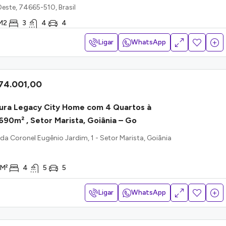
este, 74665-510, Brasil
M2
3
4
4
Ligar
WhatsApp
74.001,00
ura Legacy City Home com 4 Quartos à
690m² , Setor Marista, Goiânia – Go
a Coronel Eugênio Jardim, 1 - Setor Marista, Goiânia
M²
4
5
5
Ligar
WhatsApp