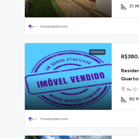
71
M
Imoveispremium
VENDIDO
R$380
Residen
Quarto
Av. C
90
M
Imoveispremium