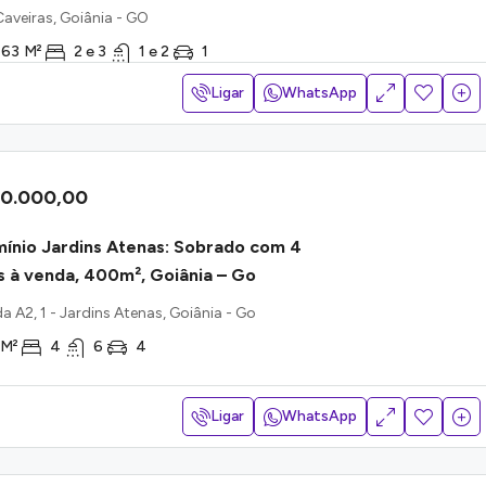
Caveiras, Goiânia - GO
 63
M²
2 e 3
1 e 2
1
Ligar
WhatsApp
00.000,00
ínio Jardins Atenas: Sobrado com 4
 à venda, 400m², Goiânia – Go
a A2, 1 - Jardins Atenas, Goiânia - Go
M²
4
6
4
Ligar
WhatsApp