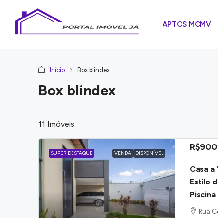
APTOS MCMV
Início
Box blindex
Box blindex
11 Imóveis
R$900
SUPER DESTAQUE
VENDA
DISPONÍVEL
Casa a 
Estilo 
Piscina
Rua Co