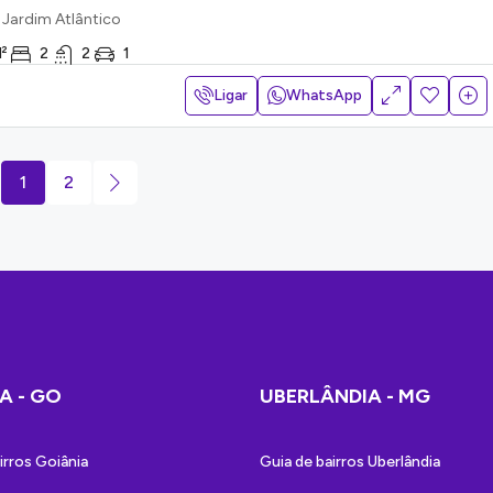
- Jardim Atlântico
²
2
2
1
Ligar
WhatsApp
1
2
A - GO
UBERLÂNDIA - MG
irros Goiânia
Guia de bairros Uberlândia