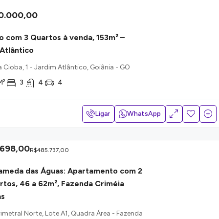
0.000,00
 com 3 Quartos à venda, 153m² –
Atlântico
 Cioba, 1 - Jardim Atlântico, Goiânia - GO
M²
3
4
4
Ligar
WhatsApp
.698,00
R$485.737,00
ameda das Águas: Apartamento com 2
rtos, 46 a 62m², Fazenda Criméia
as
rimetral Norte, Lote A1, Quadra Área - Fazenda