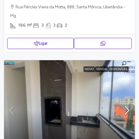
Rua Péricles Vieira da Motta, 888, Santa Mônica, Uberlândia -
Mg
186
M²
3
3
2
Ligar
NOVO
VENDA
DISPONÍVEL