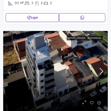
93
M²
3
2
2
Ligar
NOVO
VENDA
DISPONÍVEL