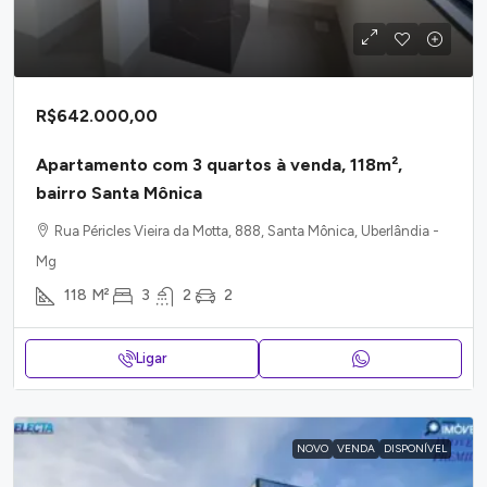
R$642.000,00
Apartamento com 3 quartos à venda, 118m²,
bairro Santa Mônica
Rua Péricles Vieira da Motta, 888, Santa Mônica, Uberlândia -
Mg
118
M²
3
2
2
Ligar
NOVO
VENDA
DISPONÍVEL